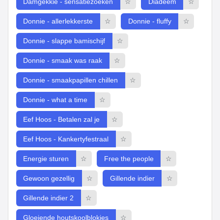
Damgekkie - sensatiezoeken
☆
Diadeem
☆
Donnie - allerlekkerste
☆
Donnie - fluffy
☆
Donnie - slappe bamischijf
☆
Donnie - smaak was raak
☆
Donnie - smaakpapillen chillen
☆
Donnie - what a time
☆
Eef Hoos - Betalen zal je
☆
Eef Hoos - Kankertyfestraal
☆
Energie sturen
☆
Free the people
☆
Gewoon gezellig
☆
Gillende indier
☆
Gillende indier 2
☆
Gloeiende houtskoolblokjes
☆