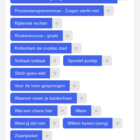
Processierupsmevrouw - Zuigen werkt niet
☆
Rijdende rechter
☆
Rookmevrouw - gratis
☆
Rotterdam de coolste stad
☆
Soldaat soldaat
☆
Sportief pookje
☆
Stitch goes wild
☆
Voor de trein gesprongen
☆
Waarom noem je kankerhoer
☆
Wat een chaos hier
☆
Water
☆
Weet jij dat niet
☆
Willem kanon (song)
☆
Zwartjoekel
☆