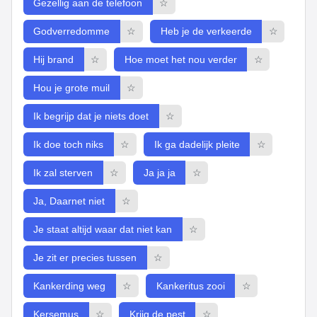
Gezellig aan de telefoon
☆
Godverredomme
☆
Heb je de verkeerde
☆
Hij brand
☆
Hoe moet het nou verder
☆
Hou je grote muil
☆
Ik begrijp dat je niets doet
☆
Ik doe toch niks
☆
Ik ga dadelijk pleite
☆
Ik zal sterven
☆
Ja ja ja
☆
Ja, Daarnet niet
☆
Je staat altijd waar dat niet kan
☆
Je zit er precies tussen
☆
Kankerding weg
☆
Kankeritus zooi
☆
Kersemus
☆
Krijg de pest
☆