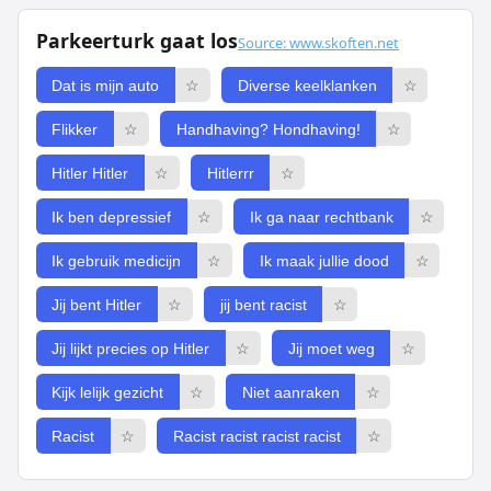
Parkeerturk gaat los
Source: www.skoften.net
Dat is mijn auto
☆
Diverse keelklanken
☆
Flikker
☆
Handhaving? Hondhaving!
☆
Hitler Hitler
☆
Hitlerrr
☆
Ik ben depressief
☆
Ik ga naar rechtbank
☆
Ik gebruik medicijn
☆
Ik maak jullie dood
☆
Jij bent Hitler
☆
jij bent racist
☆
Jij lijkt precies op Hitler
☆
Jij moet weg
☆
Kijk lelijk gezicht
☆
Niet aanraken
☆
Racist
☆
Racist racist racist racist
☆