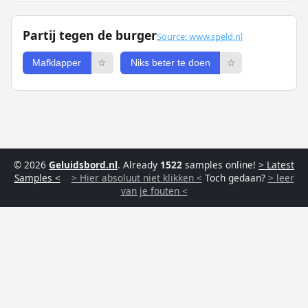
Partij tegen de burger
Source: www.speld.nl
Mafklapper
☆
Niks beter te doen
☆
© 2026
Geluidsbord.nl
. Already
1522
samples online!
> Latest
Samples <
> Hier absoluut niet klikken <
Toch gedaan?
> leer
van je fouten <