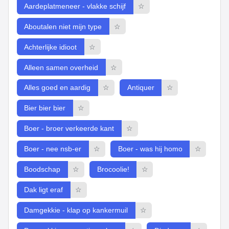
Aardeplatmeneer - vlakke schijf
☆
Aboutalen niet mijn type
☆
Achterlijke idioot
☆
Alleen samen overheid
☆
Alles goed en aardig
☆
Antiquer
☆
Bier bier bier
☆
Boer - broer verkeerde kant
☆
Boer - nee nsb-er
☆
Boer - was hij homo
☆
Boodschap
☆
Brocoolie!
☆
Dak ligt eraf
☆
Damgekkie - klap op kankermuil
☆