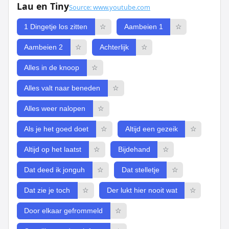
Lau en Tiny
Source: www.youtube.com
1 Dingetje los zitten
☆
Aambeien 1
☆
Aambeien 2
☆
Achterlijk
☆
Alles in de knoop
☆
Alles valt naar beneden
☆
Alles weer nalopen
☆
Als je het goed doet
☆
Altijd een gezeik
☆
Altijd op het laatst
☆
Bijdehand
☆
Dat deed ik jonguh
☆
Dat stelletje
☆
Dat zie je toch
☆
Der lukt hier nooit wat
☆
Door elkaar gefrommeld
☆