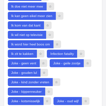
Ik doe niet meer mee
☆
Ik kan geen eikel meer zien
☆
Ik kom van dat kant
☆
Ik wil niet op televisie
☆
Ik word hier heel boos om
☆
Ik zit te kakken
☆
Infection fatality
☆
Joke - geen vent
☆
Joke - geile zootje
☆
Joke - gouden lul
☆
Joke - kind zonder vreten
☆
Joke - kippenneuker
☆
Joke - kotsmisselijk
☆
Joke - oud wijf
☆