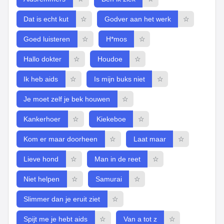
Dat is echt kut
☆
Godver aan het werk
☆
Goed luisteren
☆
H*mos
☆
Hallo dokter
☆
Houdoe
☆
Ik heb aids
☆
Is mijn buks niet
☆
Je moet zelf je bek houwen
☆
Kankerhoer
☆
Kiekeboe
☆
Kom er maar doorheen
☆
Laat maar
☆
Lieve hond
☆
Man in de reet
☆
Niet helpen
☆
Samurai
☆
Slimmer dan je eruit ziet
☆
Spijt me je hebt aids
☆
Van a tot z
☆