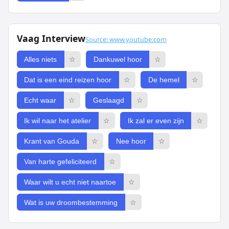
Vaag Interview
Source: www.youtube.com
Alles niets
☆
Dankuwel hoor
☆
Dat is een eind reizen hoor
☆
De hemel
☆
Echt waar
☆
Geslaagd
☆
Ik wil naar het atelier
☆
Ik zal er even zijn
☆
Krant van Gouda
☆
Nee hoor
☆
Van harte gefeliciteerd
☆
Waar wilt u echt niet naartoe
☆
Wat is uw droombestemming
☆