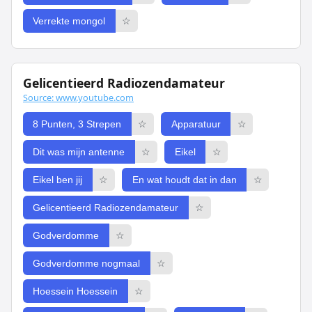
Verrekte mongol
☆
Gelicentieerd Radiozendamateur
Source: www.youtube.com
8 Punten, 3 Strepen
☆
Apparatuur
☆
Dit was mijn antenne
☆
Eikel
☆
Eikel ben jij
☆
En wat houdt dat in dan
☆
Gelicentieerd Radiozendamateur
☆
Godverdomme
☆
Godverdomme nogmaal
☆
Hoessein Hoessein
☆