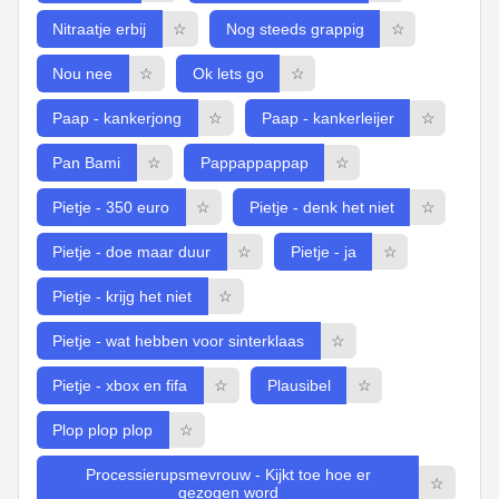
Nitraatje erbij
☆
Nog steeds grappig
☆
Nou nee
☆
Ok lets go
☆
Paap - kankerjong
☆
Paap - kankerleijer
☆
Pan Bami
☆
Pappappappap
☆
Pietje - 350 euro
☆
Pietje - denk het niet
☆
Pietje - doe maar duur
☆
Pietje - ja
☆
Pietje - krijg het niet
☆
Pietje - wat hebben voor sinterklaas
☆
Pietje - xbox en fifa
☆
Plausibel
☆
Plop plop plop
☆
Processierupsmevrouw - Kijkt toe hoe er
☆
gezogen word