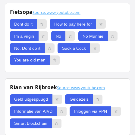
Fietsopa
Source: www.youtube.com
Dont do it
☆
How to pay here for
☆
Im a virgin
☆
No
☆
No Munnie
☆
No, Dont do it
☆
Suck a Cock
☆
You are old man
☆
Rian van Rijbroek
Source: www.youtube.com
Geld uitgespuugd
☆
Geldezels
☆
Informatie van AIVD
☆
Inloggen via VPN
☆
Smart Blockchain
☆