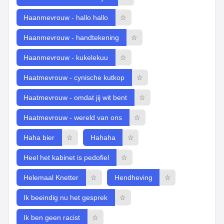
Haanmevrouw - hallo hallo
☆
Haanmevrouw - handtekening
☆
Haanmevrouw - kukelekuu
☆
Haatmevrouw - cynische kutkop
☆
Haatmevrouw - omdat jij wit bent
☆
Haatmevrouw - wereld van ons
☆
Haha bier
☆
Hahaha
☆
Heel het kabinet is pedofiel
☆
Helemaal Knetter
☆
Hendheving
☆
Ik beeindig nu het gesprek
☆
Ik ben geen racist
☆