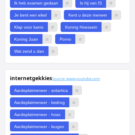
Ik heb examen gedaan
☆
Is hij van IS
☆
Je bent een eikel
☆
Kent u deze meneer
☆
Klap voor kanis
☆
Koning Hoessein
☆
Koning Juan
☆
Porno
☆
Wat zend u dan
☆
internetgekkies
Source: www.youtube.com
Aardeplatmeneer - antartica
☆
Aardeplatmeneer - bedrog
☆
Aardeplatmeneer - hoax
☆
Aardeplatmeneer - leugen
☆