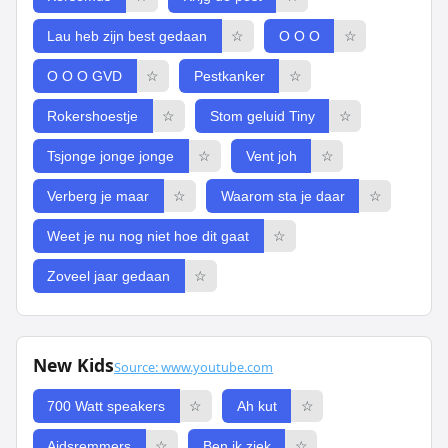
Lau heb zijn best gedaan
☆
O O O
☆
O O O GVD
☆
Pestkanker
☆
Rokershoestje
☆
Stom geluid Tiny
☆
Tsjonge jonge jonge
☆
Vent joh
☆
Verberg je maar
☆
Waarom sta je daar
☆
Weet je nu nog niet hoe dit gaat
☆
Zoveel jaar gedaan
☆
New Kids
Source: www.youtube.com
700 Watt speakers
☆
Ah kut
☆
Aidsremmers
☆
Ben ik ziek
☆