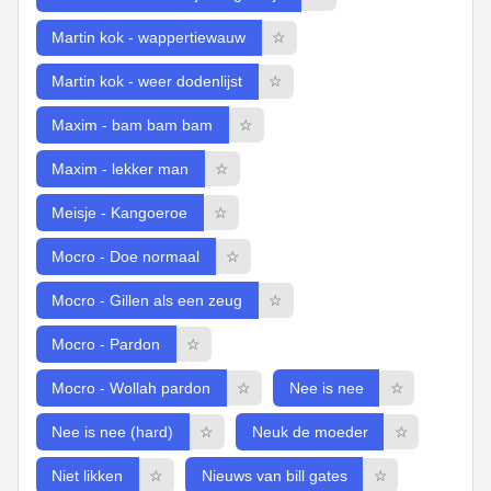
Martin kok - wappertiewauw
☆
Martin kok - weer dodenlijst
☆
Maxim - bam bam bam
☆
Maxim - lekker man
☆
Meisje - Kangoeroe
☆
Mocro - Doe normaal
☆
Mocro - Gillen als een zeug
☆
Mocro - Pardon
☆
Mocro - Wollah pardon
☆
Nee is nee
☆
Nee is nee (hard)
☆
Neuk de moeder
☆
Niet likken
☆
Nieuws van bill gates
☆