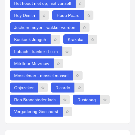
Het houdt niet op, niet vanzelf
☆
Internet
Hey Dimitri
☆
Huuu Peard
☆
Memes
Jochem meyer - wakker worden
☆
Sound
Koekoek Jonguh
☆
Krakaka
☆
Effects
Lubach - kanker d-o-m
☆
Kermis
Mitrilleur Mevrouw
☆
Game
Mosselman - mossel mossel
☆
Sounds
Ohjazeker
☆
Ricardo
☆
TV
Ron Brandsteder lach
☆
Rustaaag
☆
Tunes
&
Vergadering Geschorst
☆
Movies
CampZone